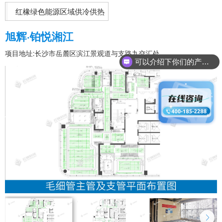
红橡绿色能源区域供冷供热
中心
旭辉·铂悦湘江
项目地址:长沙市岳麓区滨江景观道与支路九交汇处
可以介绍下你们的产品么？