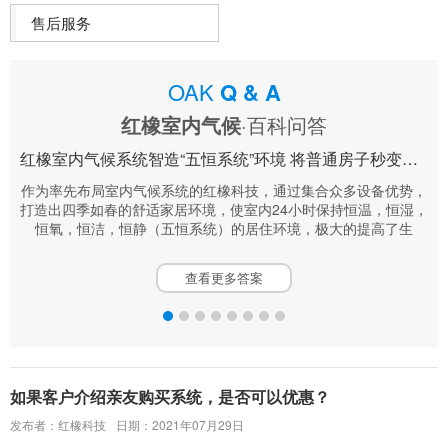
售后服务
OAK
Q & A
红橡室内气候
·百科问答
红橡室内气候系统智造“五恒系统”环境 将普通房子秒变科技住宅
了寒
作为率先布局室内气候系统的红橡科技，通过集合众多设备优势，
五
乎已
打造出四季如春的舒适家居环境，使室内24小时保持恒温，恒湿，
清
恒氧，恒洁，恒静（五恒系统）的居住环境，极大的提高了生
查看更多答案
如果客户介绍亲友购买系统，是否可以优惠？
发布者：红橡科技
日期：2021年07月29日